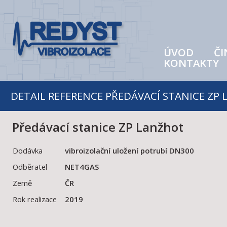
ÚVOD
ČI
KONTAKTY
DETAIL REFERENCE PŘEDÁVACÍ STANICE ZP
Předávací stanice ZP Lanžhot
Dodávka
vibroizolační uložení potrubí DN300
Odběratel
NET4GAS
Země
ČR
Rok realizace
2019