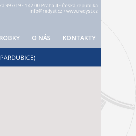
ická 997/19 • 142 00 Praha 4 • Česká republika
info@redyst.cz • www.redyst.cz
ROBKY
O NÁS
KONTAKTY
 PARDUBICE)