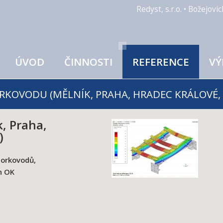
Redyst, s.r.o. • Božejov
ÚVOD
ČINNOSTI
REFERENCE
VÝ
RKOVODU (MĚLNÍK, PRAHA, HRADEC KRÁLOVÉ,
, Praha,
)
horkovodů,
h OK