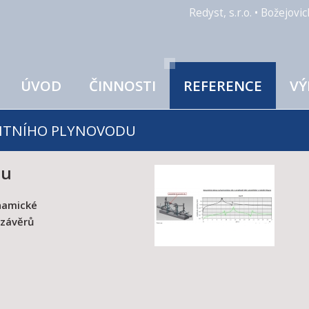
Redyst, s.r.o. • Božejov
ÚVOD
ČINNOSTI
REFERENCE
VÝ
NZITNÍHO PLYNOVODU
du
namické
uzávěrů