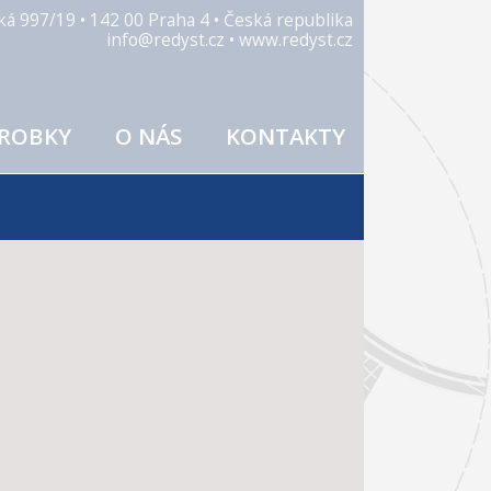
ická 997/19 • 142 00 Praha 4 • Česká republika
info@redyst.cz • www.redyst.cz
ROBKY
O NÁS
KONTAKTY