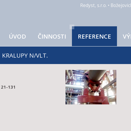
Redyst, s.r.o. • Božejov
ÚVOD
ČINNOSTI
REFERENCE
VÝ
I KRALUPY N/VLT.
 121-131