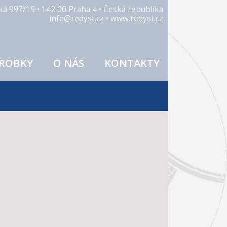
ická 997/19 • 142 00 Praha 4 • Česká republika
info@redyst.cz • www.redyst.cz
ROBKY
O NÁS
KONTAKTY